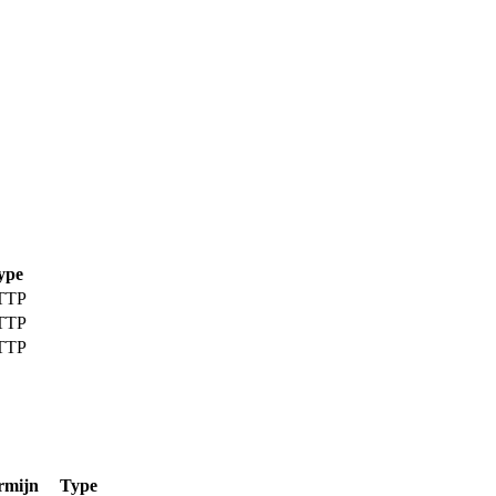
ype
TTP
TTP
TTP
rmijn
Type