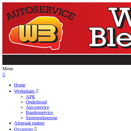
Menu
Home
Werkplaats
APK
Onderhoud
Aircoservice
Bandenservice
Storingsdiagnose
Afspraak maken
Occasions