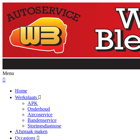
Menu
Home
Werkplaats
APK
Onderhoud
Aircoservice
Bandenservice
Storingsdiagnose
Afspraak maken
Occasions